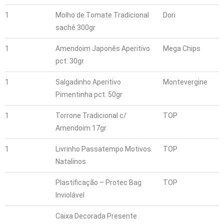
1
Molho de Tomate Tradicional
Dori
sachê 300gr
1
Amendoim Japonês Aperitivo
Mega Chips
pct. 30gr
1
Salgadinho Aperitivo
Montevergine
Pimentinha pct. 50gr
1
Torrone Tradicional c/
TOP
Amendoim 17gr
1
Livrinho Passatempo Motivos
TOP
Natalinos
Plastificação – Protec Bag
TOP
Inviolável
Caixa Decorada Presente