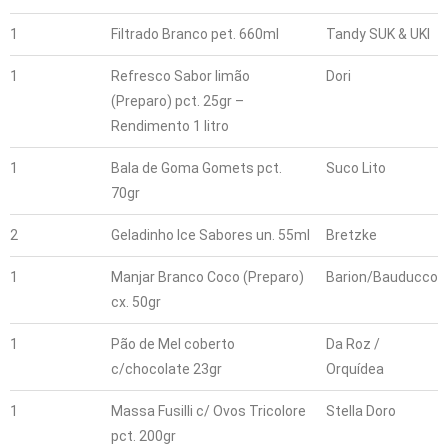
1
Filtrado Branco pet. 660ml
Tandy SUK & UKI
1
Refresco Sabor limão
Dori
(Preparo) pct. 25gr –
Rendimento 1 litro
1
Bala de Goma Gomets pct.
Suco Lito
70gr
2
Geladinho Ice Sabores un. 55ml
Bretzke
1
Manjar Branco Coco (Preparo)
Barion/Bauducco
cx. 50gr
1
Pão de Mel coberto
Da Roz /
c/chocolate 23gr
Orquídea
1
Massa Fusilli c/ Ovos Tricolore
Stella Doro
pct. 200gr