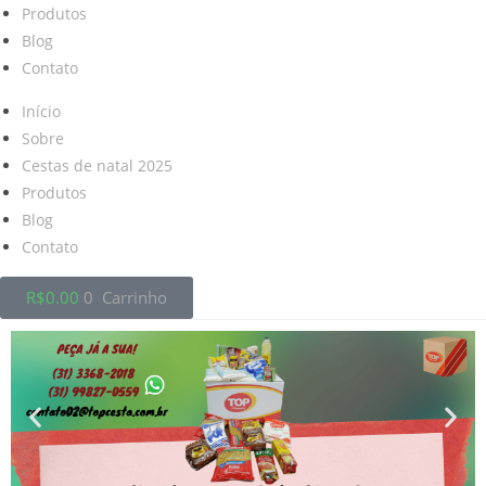
Produtos
Blog
Contato
Início
Sobre
Cestas de natal 2025
Produtos
Blog
Contato
R$
0.00
0
Carrinho