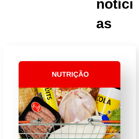
notíci
as